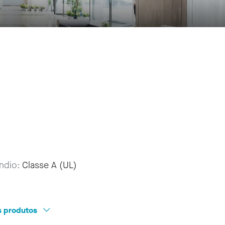
êndio:
Classe A (UL)
os produtos