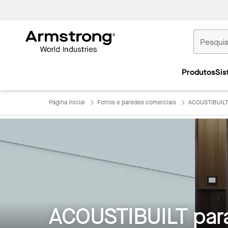
Tetos
Comerciais
Produtos
Sis
Início
Página inicial
Forros e paredes comerciais
ACOUSTIBUILT 
ACOUSTIBUILT para