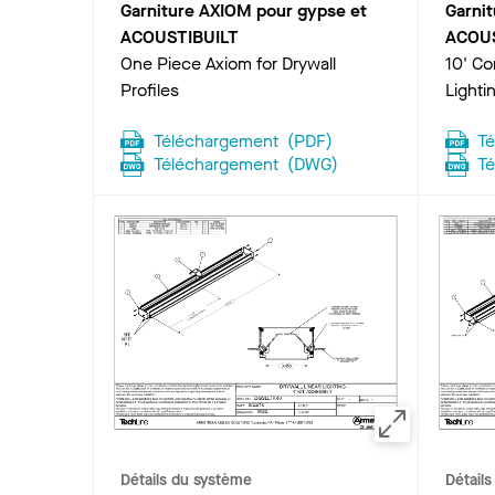
Garniture AXIOM pour gypse et
Garni
ACOUSTIBUILT
ACOUS
One Piece Axiom for Drywall
10' Co
Profiles
Lighti
Téléchargement
(
PDF
)
T
Téléchargement
(
DWG
)
T
Détails du système
Détail