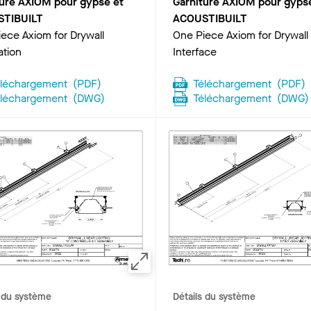
ture AXIOM pour gypse et
Garniture AXIOM pour gyps
TIBUILT
ACOUSTIBUILT
ece Axiom for Drywall
One Piece Axiom for Drywall
ation
Interface
éléchargement
(
PDF
)
Téléchargement
(
PDF
)
éléchargement
(
DWG
)
Téléchargement
(
DWG
)
s du système
Détails du système