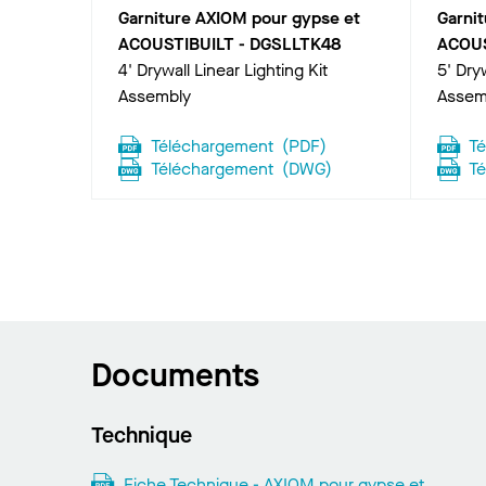
Garniture AXIOM pour gypse et
Garni
ACOUSTIBUILT
-
DGSLLTK48
ACOUS
4' Drywall Linear Lighting Kit
5' Dryw
Assembly
Assem
Téléchargement
(
PDF
)
T
Téléchargement
(
DWG
)
T
Documents
Technique
Fiche Technique - AXIOM pour gypse et