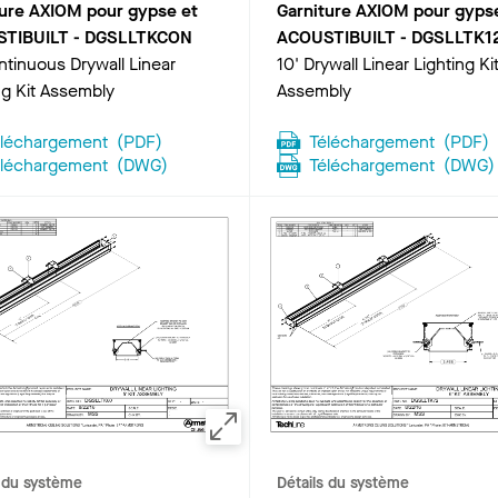
ture AXIOM pour gypse et
Garniture AXIOM pour gyps
TIBUILT
-
DGSLLTKCON
ACOUSTIBUILT
-
DGSLLTK1
ntinuous Drywall Linear
10' Drywall Linear Lighting Ki
ng Kit Assembly
Assembly
éléchargement
(
PDF
)
Téléchargement
(
PDF
)
éléchargement
(
DWG
)
Téléchargement
(
DWG
)
s du système
Détails du système