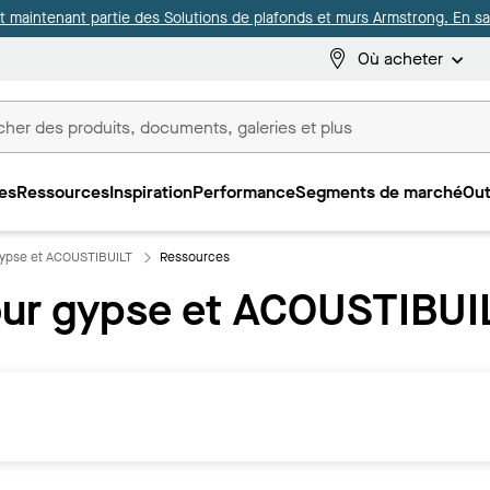
it maintenant partie des Solutions de plafonds et murs Armstrong. En sav
Où acheter
es
Ressources
Inspiration
Performance
Segments de marché
Out
ux
gypse et ACOUSTIBUILT
Ressources
our gypse et ACOUSTIBUI