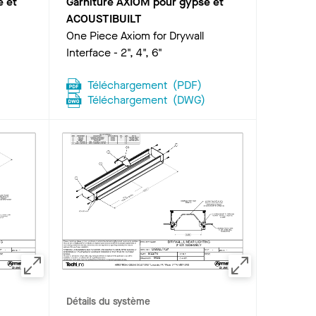
e et
Garniture AXIOM pour gypse et
ACOUSTIBUILT
One Piece Axiom for Drywall
Interface - 2", 4", 6"
Téléchargement
(
PDF
)
Téléchargement
(
DWG
)
Détails du système