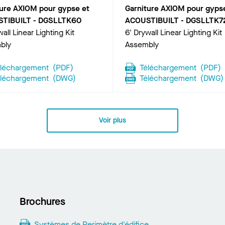
ture AXIOM pour gypse et
Garniture AXIOM pour gyps
TIBUILT
-
DGSLLTK60
ACOUSTIBUILT
-
DGSLLTK7
all Linear Lighting Kit
6' Drywall Linear Lighting Kit
bly
Assembly
éléchargement
(
PDF
)
Téléchargement
(
PDF
)
éléchargement
(
DWG
)
Téléchargement
(
DWG
)
Voir plus
Brochures
Systèmes de Perimètre d'édifice