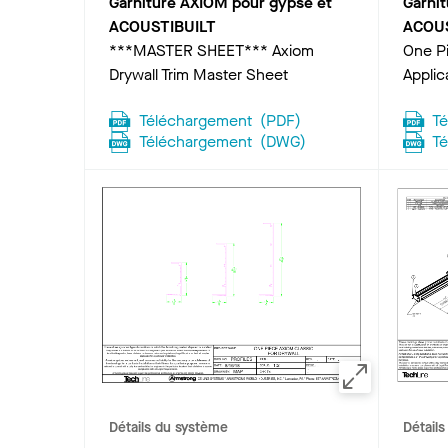
Garniture AXIOM pour gypse et
Garni
ACOUSTIBUILT
ACOUS
***MASTER SHEET*** Axiom
One Pi
Drywall Trim Master Sheet
Applic
Téléchargement
(
PDF
)
T
Téléchargement
(
DWG
)
T
Détails du système
Détail