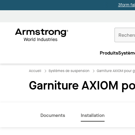
3form fa
Accueil
Plafonds
Produits
Systèm
Commercia
Accueil
Systèmes de suspension
Garniture AXIOM pour 
Garniture AXIOM p
Documents
Installation