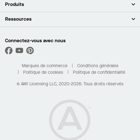
À propos de nous
Produits
Investisseurs
Carrières
Plafonds
Ressources
Espace presse
Murs et cloisons
Développement durable
Systèmes de suspension
Trouver mon représentant
Segments de marché
Garnitures et transitions
Trouver un distributeur
Connectez-vous avec nous
Quelles sont mes options d’achat?
Capacités sur mesure
PROJECTWORKS
Performance
Trouver un distributeur
Galerie de projets
Pour la maison
Marques de commerce
Conditions générales
Politique de cookies
Politique de confidentialité
© AWI Licensing LLC, 2020-2026. Tous droits réservés