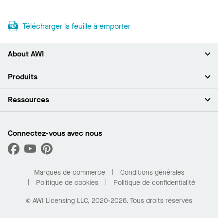
Télécharger la feuille à emporter
About AWI
À propos de nous
Produits
Investisseurs
Carrières
Plafonds
Ressources
Espace presse
Murs et cloisons
Développement durable
Systèmes de suspension
Trouver mon représentant
Segments de marché
Garnitures et transitions
Trouver un distributeur
Connectez-vous avec nous
Quelles sont mes options d’achat?
Capacités sur mesure
PROJECTWORKS
Performance
Trouver un distributeur
Galerie de projets
Pour la maison
Marques de commerce
Conditions générales
Politique de cookies
Politique de confidentialité
© AWI Licensing LLC, 2020-2026. Tous droits réservés