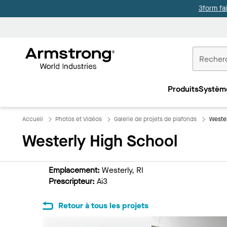
3form fa
Accueil
Plafonds
Produits
Systèm
Commercia
Accueil
Photos et Vidéos
Galerie de projets de plafonds
Wester
Westerly High School
Emplacement:
Westerly, RI
Prescripteur:
Ai3
Retour à tous les projets