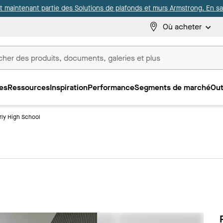
it maintenant partie des Solutions de plafonds et murs Armstrong. En sav
Où acheter
es
Ressources
Inspiration
Performance
Segments de marché
Out
ux
ly High School