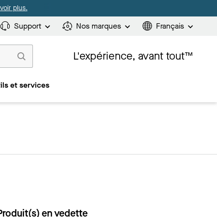
oir plus.
Support
Nos marques
Français
L'expérience, avant tout™
ils et services
Produit(s) en vedette