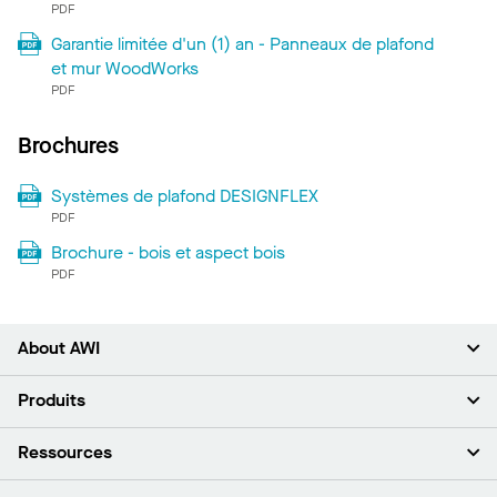
PDF
Garantie limitée d'un (1) an - Panneaux de plafond
et mur WoodWorks
PDF
Brochures
Systèmes de plafond DESIGNFLEX
PDF
Brochure - bois et aspect bois
PDF
About AWI
À propos de nous
Produits
Investisseurs
Carrières
Plafonds
Ressources
Espace presse
Murs et cloisons
Développement durable
Systèmes de suspension
Trouver mon représentant