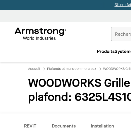
3form fa
Accueil
Plafonds
Produits
Systèm
Commercia
Accueil
Plafonds et murs commerciaux
WOODWORKS Grille
WOODWORKS Grille 
plafond: 6325L4S1
REVIT
Documents
Installation