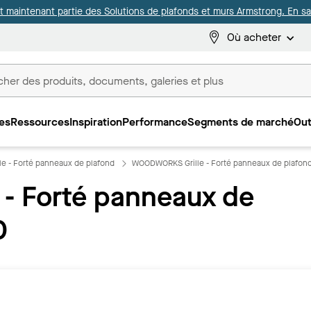
it maintenant partie des Solutions de plafonds et murs Armstrong. En sav
Où acheter
es
Ressources
Inspiration
Performance
Segments de marché
Out
ux
 - Forté panneaux de plafond
WOODWORKS Grille - Forté panneaux de plafon
- Forté panneaux de
0