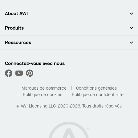
About AWI
À propos de nous
Produits
Investisseurs
Carrières
Plafonds
Ressources
Espace presse
Murs et cloisons
Développement durable
Systèmes de suspension
Trouver mon représentant
Segments de marché
Garnitures et transitions
Trouver un distributeur
Connectez-vous avec nous
Quelles sont mes options d’achat?
Capacités sur mesure
PROJECTWORKS
Performance
Trouver un distributeur
Galerie de projets
Pour la maison
Marques de commerce
Conditions générales
Politique de cookies
Politique de confidentialité
© AWI Licensing LLC, 2020-2026. Tous droits réservés