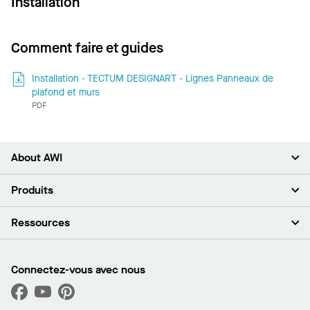
Installation
Comment faire et guides
Installation - TECTUM DESIGNART - Lignes Panneaux de
plafond et murs
PDF
About AWI
À propos de nous
Produits
Investisseurs
Carrières
Plafonds
Ressources
Espace presse
Murs et cloisons
Développement durable
Systèmes de suspension
Trouver mon représentant
Segments de marché
Garnitures et transitions
Trouver un distributeur
Connectez-vous avec nous
Quelles sont mes options d’achat?
Capacités sur mesure
PROJECTWORKS
Performance
Trouver un distributeur
Galerie de projets