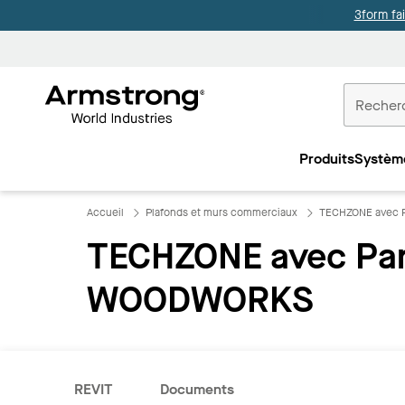
3form fa
Accueil
Plafonds
Produits
Systèm
Commercia
Accueil
Plafonds et murs commerciaux
TECHZONE avec 
TECHZONE avec Pa
WOODWORKS
REVIT
Documents