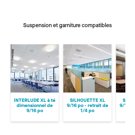
Suspension et garniture compatibles
Précédent
Su
INTERLUDE XL à té
SILHOUETTE XL
SILH
dimensionnel de
9/16 po - retrait de
9/16 po
9/16 po
1/4 po