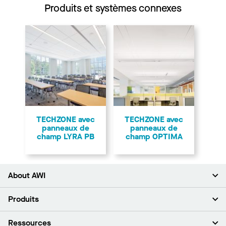
Produits et systèmes connexes
TECHZONE avec
TECHZONE avec
panneaux de
panneaux de
champ LYRA PB
champ OPTIMA
About AWI
À propos de nous
Produits
Investisseurs
Carrières
Plafonds
Ressources