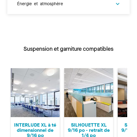
Énergie et atmosphère
Suspension et garniture compatibles
Précédent
Su
INTERLUDE XL à té
SILHOUETTE XL
SILH
dimensionnel de
9/16 po - retrait de
9/16 po
9/16 po
1/4 po