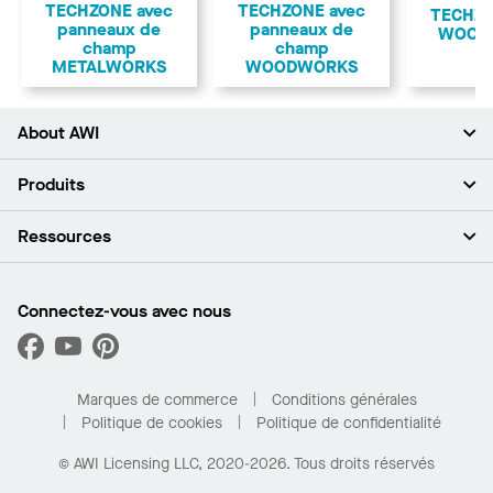
TECHZONE avec
TECHZONE avec
TECHZO
panneaux de
panneaux de
WOOD
champ
champ
METALWORKS
WOODWORKS
About AWI
À propos de nous
Produits
Investisseurs
Carrières
Plafonds
Ressources
Espace presse
Murs et cloisons
Développement durable
Systèmes de suspension
Trouver mon représentant
Segments de marché
Garnitures et transitions
Trouver un distributeur
Connectez-vous avec nous
Quelles sont mes options d’achat?
Capacités sur mesure
PROJECTWORKS
Performance
Trouver un distributeur
Galerie de projets
Pour la maison
Marques de commerce
Conditions générales
Politique de cookies
Politique de confidentialité
© AWI Licensing LLC, 2020-2026. Tous droits réservés