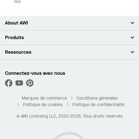
PDF
About AWI
À propos de nous
Produits
Investisseurs
Carrières
Plafonds
Ressources
Espace presse
Murs et cloisons
Développement durable
Systèmes de suspension
Trouver mon représentant
Segments de marché
Garnitures et transitions
Trouver un distributeur
Connectez-vous avec nous
Quelles sont mes options d’achat?
Capacités sur mesure
PROJECTWORKS
Performance
Trouver un distributeur
Galerie de projets
Pour la maison
Marques de commerce
Conditions générales
Politique de cookies
Politique de confidentialité
© AWI Licensing LLC, 2020-2026. Tous droits réservés