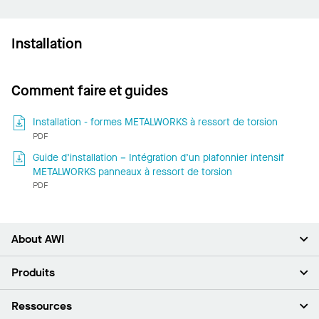
Installation
Comment faire et guides
Installation - formes METALWORKS à ressort de torsion
PDF
Guide d’installation – Intégration d’un plafonnier intensif
METALWORKS panneaux à ressort de torsion
PDF
About AWI
À propos de nous
Produits
Investisseurs
Carrières
Plafonds
Ressources
Espace presse
Murs et cloisons