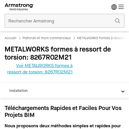
Accueil
Plafonds
Commerciaux
Accueil
Plafonds et murs commerciaux
METALWORKS formes à ressort de
METALWORKS formes à ressort de
torsion: 8267R02M21
Voir METALWORKS formes à
REVIT
ressort de torsion: 8267R02M21
Documents
Installation
Téléchargements Rapides et Faciles Pour Vos
Projets BIM
Nous proposons deux méthodes simples et rapides pour