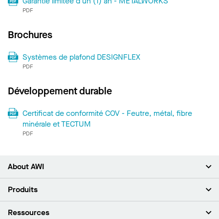
Garantie limitée d'un (1) an - METALWORKS
PDF
Brochures
Systèmes de plafond DESIGNFLEX
PDF
Développement durable
Certificat de conformité COV - Feutre, métal, fibre
minérale et TECTUM
PDF
About AWI
À propos de nous
Produits
Investisseurs
Carrières
Plafonds
Ressources
Espace presse
Murs et cloisons