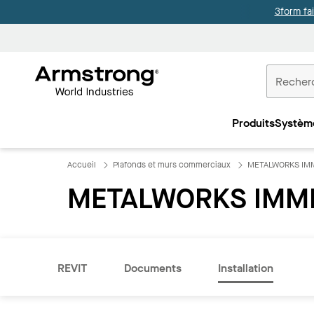
3form fa
Accueil
Plafonds
Produits
Systèm
Commercia
Accueil
Plafonds et murs commerciaux
METALWORKS IMMI
METALWORKS IMMIX
REVIT
Documents
Installation