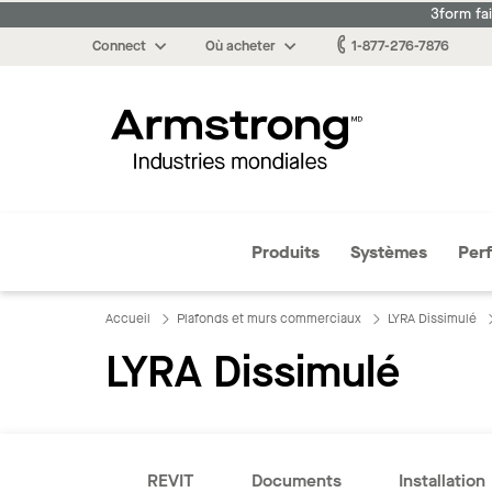
3form fa
Connect
Où acheter
1-877-276-7876
Armstrong
Produits
Systèmes
Per
Accueil
Plafonds et murs commerciaux
LYRA Dissimulé
LYRA Dissimulé
REVIT
Documents
Installation