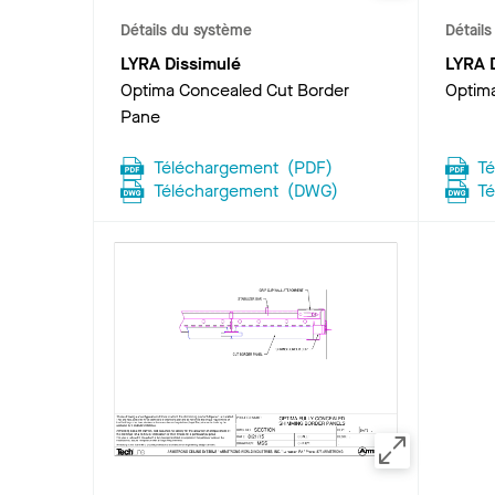
Détails du système
Détail
LYRA Dissimulé
LYRA 
Optima Concealed Cut Border
Optima
Pane
Téléchargement
(
PDF
)
T
Téléchargement
(
DWG
)
T