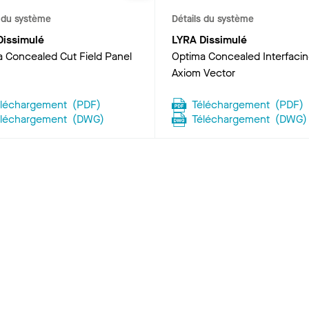
s du système
Détails du système
Dissimulé
LYRA Dissimulé
 Concealed Cut Field Panel
Optima Concealed Interfacin
Axiom Vector
éléchargement
(
PDF
)
Téléchargement
(
PDF
)
éléchargement
(
DWG
)
Téléchargement
(
DWG
)