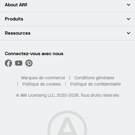
About AWI
À propos de nous
Produits
Investisseurs
Carrières
Plafonds
Ressources
Espace presse
Murs et cloisons
Développement durable
Systèmes de suspension
Trouver mon représentant
Segments de marché
Garnitures et transitions
Trouver un distributeur
Connectez-vous avec nous
Quelles sont mes options d’achat?
Capacités sur mesure
PROJECTWORKS
Performance
Trouver un distributeur
Galerie de projets
Pour la maison
Marques de commerce
Conditions générales
Politique de cookies
Politique de confidentialité
© AWI Licensing LLC, 2020-2026. Tous droits réservés