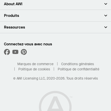
About AWI
À propos de nous
Produits
Investisseurs
Carrières
Plafonds
Ressources
Espace presse
Murs et cloisons
Développement durable
Systèmes de suspension
Trouver mon représentant
Segments de marché
Garnitures et transitions
Trouver un distributeur
Connectez-vous avec nous
Quelles sont mes options d’achat?
Capacités sur mesure
PROJECTWORKS
Performance
Trouver un distributeur
Galerie de projets
Pour la maison
Marques de commerce
Conditions générales
Politique de cookies
Politique de confidentialité
© AWI Licensing LLC, 2020-2026. Tous droits réservés