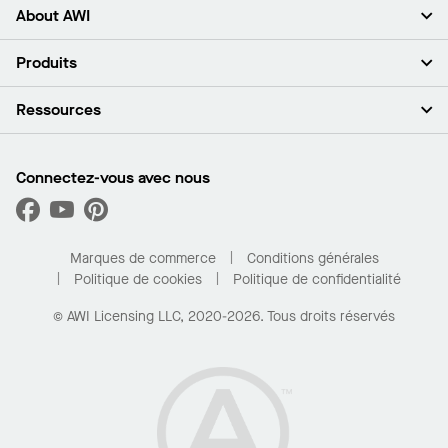
About AWI
À propos de nous
Produits
Investisseurs
Carrières
Plafonds
Ressources
Espace presse
Murs et cloisons
Développement durable
Systèmes de suspension
Trouver mon représentant
Segments de marché
Garnitures et transitions
Trouver un distributeur
Connectez-vous avec nous
Quelles sont mes options d’achat?
Capacités sur mesure
PROJECTWORKS
Performance
Trouver un distributeur
Galerie de projets
Pour la maison
Marques de commerce
Conditions générales
Politique de cookies
Politique de confidentialité
© AWI Licensing LLC, 2020-2026. Tous droits réservés