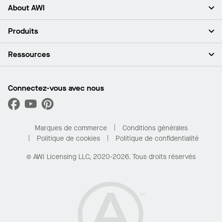
About AWI
À propos de nous
Produits
Investisseurs
Carrières
Plafonds
Ressources
Espace presse
Murs et cloisons
Développement durable
Systèmes de suspension
Trouver mon représentant
Segments de marché
Garnitures et transitions
Trouver un distributeur
Connectez-vous avec nous
Quelles sont mes options d’achat?
Capacités sur mesure
PROJECTWORKS
Performance
Trouver un distributeur
Galerie de projets
Pour la maison
Marques de commerce
Conditions générales
Politique de cookies
Politique de confidentialité
© AWI Licensing LLC, 2020-2026. Tous droits réservés