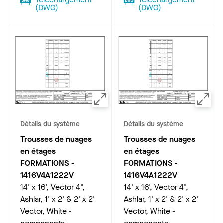
(
DWG
)
(
DWG
)
Détails du système
Détails du système
Trousses de nuages
Trousses de nuages
en étages
en étages
FORMATIONS
-
FORMATIONS
-
1416V4A1222V
1416V4A1222V
14' x 16', Vector 4",
14' x 16', Vector 4",
Ashlar, 1' x 2' & 2' x 2'
Ashlar, 1' x 2' & 2' x 2'
Vector, White -
Vector, White -
components
components