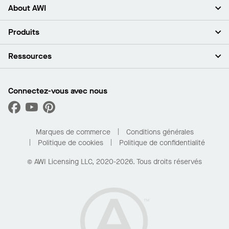
About AWI
À propos de nous
Produits
Investisseurs
Carrières
Plafonds
Ressources
Espace presse
Murs et cloisons
Développement durable
Systèmes de suspension
Trouver mon représentant
Segments de marché
Garnitures et transitions
Trouver un distributeur
Connectez-vous avec nous
Quelles sont mes options d’achat?
Capacités sur mesure
PROJECTWORKS
Performance
Trouver un distributeur
Galerie de projets
Pour la maison
Marques de commerce
Conditions générales
Politique de cookies
Politique de confidentialité
© AWI Licensing LLC, 2020-2026. Tous droits réservés