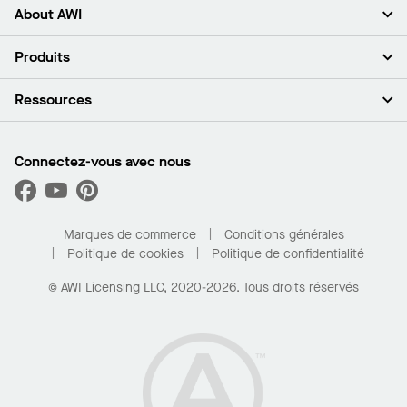
About AWI
À propos de nous
Produits
Investisseurs
Carrières
Plafonds
Ressources
Espace presse
Murs et cloisons
Développement durable
Systèmes de suspension
Trouver mon représentant
Segments de marché
Garnitures et transitions
Trouver un distributeur
Connectez-vous avec nous
Quelles sont mes options d’achat?
Capacités sur mesure
PROJECTWORKS
Performance
Trouver un distributeur
Galerie de projets
Pour la maison
Marques de commerce
Conditions générales
Politique de cookies
Politique de confidentialité
© AWI Licensing LLC, 2020-2026. Tous droits réservés