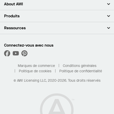
About AWI
À propos de nous
Produits
Investisseurs
Carrières
Plafonds
Ressources
Espace presse
Murs et cloisons
Développement durable
Systèmes de suspension
Trouver mon représentant
Segments de marché
Garnitures et transitions
Trouver un distributeur
Connectez-vous avec nous
Quelles sont mes options d’achat?
Capacités sur mesure
PROJECTWORKS
Performance
Trouver un distributeur
Galerie de projets
Pour la maison
Marques de commerce
Conditions générales
Politique de cookies
Politique de confidentialité
© AWI Licensing LLC, 2020-2026. Tous droits réservés