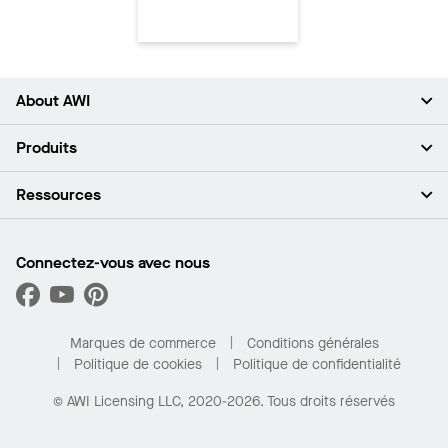
About AWI
À propos de nous
Produits
Investisseurs
Carrières
Plafonds
Ressources
Espace presse
Murs et cloisons
Développement durable
Systèmes de suspension
Trouver mon représentant
Segments de marché
Garnitures et transitions
Trouver un distributeur
Connectez-vous avec nous
Quelles sont mes options d’achat?
Capacités sur mesure
PROJECTWORKS
Performance
Trouver un distributeur
Galerie de projets
Pour la maison
Marques de commerce
Conditions générales
Politique de cookies
Politique de confidentialité
© AWI Licensing LLC, 2020-2026. Tous droits réservés