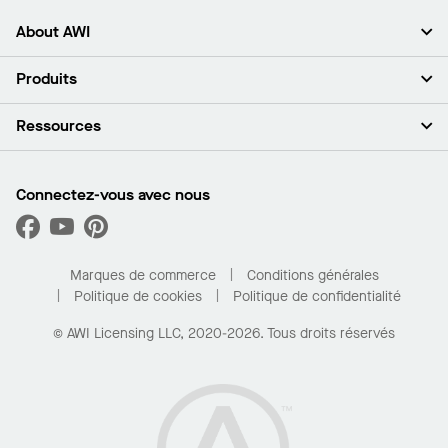
About AWI
À propos de nous
Produits
Investisseurs
Carrières
Plafonds
Ressources
Espace presse
Murs et cloisons
Développement durable
Systèmes de suspension
Trouver mon représentant
Segments de marché
Garnitures et transitions
Trouver un distributeur
Connectez-vous avec nous
Quelles sont mes options d’achat?
Capacités sur mesure
PROJECTWORKS
Performance
Trouver un distributeur
Galerie de projets
Pour la maison
Marques de commerce
Conditions générales
Politique de cookies
Politique de confidentialité
© AWI Licensing LLC, 2020-2026. Tous droits réservés