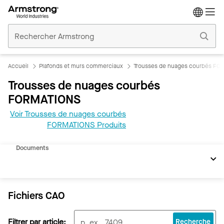
Accueil
Plafonds
Commerciaux
Accueil
Plafonds et murs commerciaux
Trousses de nuages courbés FO
Trousses de nuages courbés
FORMATIONS
Voir Trousses de nuages courbés
REVIT
FORMATIONS Produits
SketchUp
Documents
Fichiers CAO
Filtrer par article:
Recherche