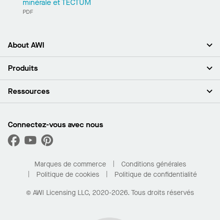
minérale et TECTUM
PDF
About AWI
À propos de nous
Produits
Investisseurs
Carrières
Plafonds
Ressources
Espace presse
Murs et cloisons
Développement durable
Systèmes de suspension
Trouver mon représentant
Segments de marché
Garnitures et transitions
Trouver un distributeur
Connectez-vous avec nous
Quelles sont mes options d’achat?
Capacités sur mesure
PROJECTWORKS
Performance
Trouver un distributeur
Galerie de projets
Pour la maison
Marques de commerce
Conditions générales
Politique de cookies
Politique de confidentialité
© AWI Licensing LLC, 2020-2026. Tous droits réservés