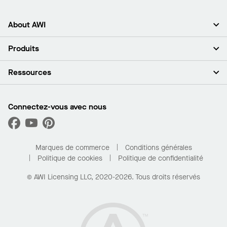
About AWI
À propos de nous
Produits
Investisseurs
Carrières
Plafonds
Ressources
Espace presse
Murs et cloisons
Développement durable
Systèmes de suspension
Trouver mon représentant
Segments de marché
Garnitures et transitions
Trouver un distributeur
Connectez-vous avec nous
Quelles sont mes options d’achat?
Capacités sur mesure
PROJECTWORKS
Performance
Trouver un distributeur
Galerie de projets
Pour la maison
Marques de commerce
Conditions générales
Politique de cookies
Politique de confidentialité
© AWI Licensing LLC, 2020-2026. Tous droits réservés