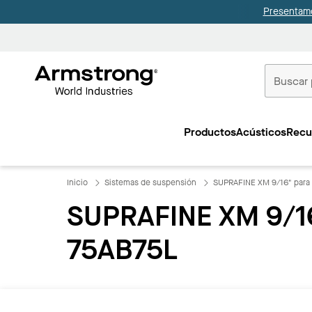
Presentamo
Techos
Comerciale
Productos
Acústicos
Recu
Inicio
Inicio
Sistemas de suspensión
SUPRAFINE XM 9/16" par
SUPRAFINE XM 9/16
75AB75L