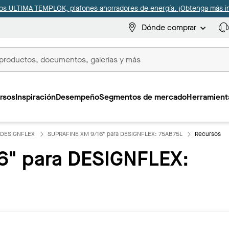
s ULTIMA TEMPLOK, plafones ahorradores de energía. ¡Obtenga más i
Dónde comprar
s
rsos
Inspiración
Desempeño
Segmentos de mercado
Herramienta
a DESIGNFLEX
SUPRAFINE XM 9/16" para DESIGNFLEX: 75AB75L
Recursos
" para DESIGNFLEX: