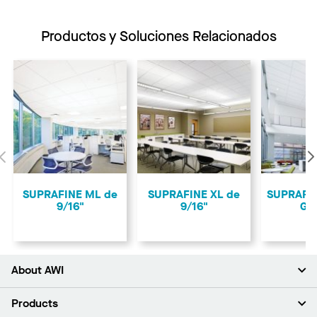
Productos y Soluciones Relacionados
Anterior
SUPRAFINE ML de
SUPRAFINE XL de
SUPRAFIN
9/16"
9/16"
GU
About AWI
Acerca de nosotros
Products
Inversores