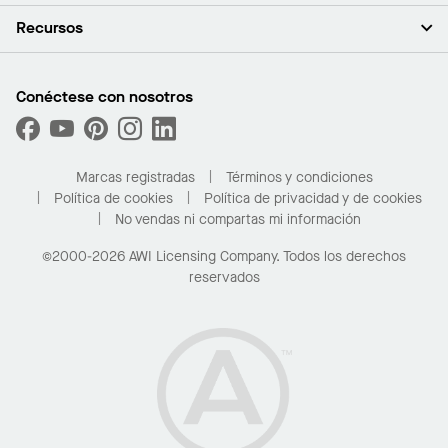
Empleo
Plafones
Recursos
Sala de prensa
Paredes y particiones
Sustentabilidad
Sistema de suspensión
Buscar un representante
Segmentos del mercado
Bordes y transiciones
Buscar un distribuidor
Conéctese con nosotros
¿Cuáles son mis opciones de compra?
Capacidades personalizadas
PROJECTWORKS
Desempeño
Solicitar muestras
Galería de proyectos
Compre en línea con Kanopi
Marcas registradas
Términos y condiciones
Para el hogar
Política de cookies
Política de privacidad y de cookies
No vendas ni compartas mi información
©2000-2026 AWI Licensing Company. Todos los derechos
reservados