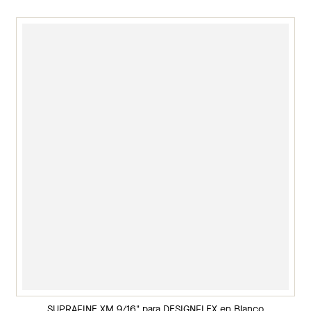
SUPRAFINE XM 9/16" para DESIGNFLEX en Blanco