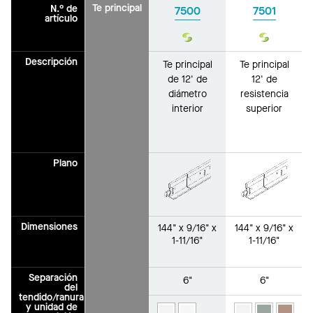
Te principal
N.° de
7500
7501
artículo
Sustain
Sustain
Descripción
Te principal
Te principal
de 12' de
12' de
diámetro
resistencia
interior
superior
Plano
Dimensiones
144" x 9/16" x
144" x 9/16" x
1-11/16"
1-11/16"
Separación
6"
6"
del
tendido/ranura
y unidad de