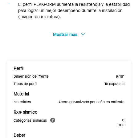
El perfil PEAKFORM aumenta la resistencia y la estabilidad
para lograr un mejor desempeño durante la instalación
(imagen en miniatura).
Mostrar más
Perfil
Dimensión del frente
9/16"
Tipos de perfil
Te expuesta
Material
Materiales
Acero galvanizado por baño en caliente
Rx® sísmico
C
Categorías sísmicas
DEF
Deber