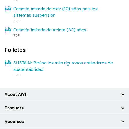
Garantía limitada de diez (10) años para los
sistemas suspensión
PDF
Garantía limitada de treinta (30) años
PDF
Folletos
SUSTAIN: Reúne los más rigurosos estándares de
sustentabilidad
PDF
About AWI
Acerca de nosotros
Products
Inversores
Empleo
Plafones
Recursos
Sala de prensa
Paredes y particiones