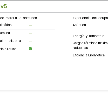
 v5
de materiales comunes
Experiencia del ocupa
limática
Acústica
---
humana
---
Energía y atmósfera
del ecosistema
---
Cargas térmicas máxim
reducidas
a circular
Eficiencia Energética