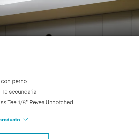
 con perno
:
Te secundaria
oss Tee 1/8" RevealUnnotched
l producto