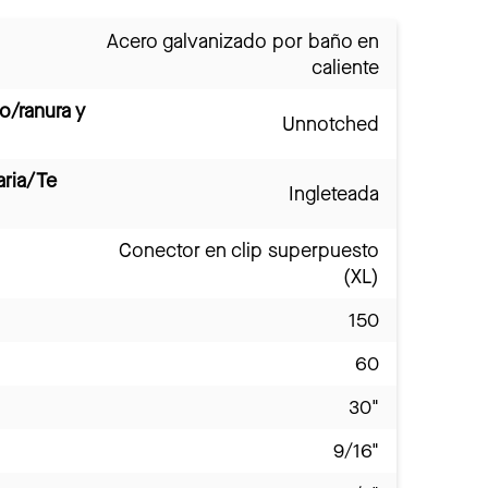
Acero galvanizado por baño en
caliente
o/ranura y
Unnotched
aria/Te
Ingleteada
Conector en clip superpuesto
(XL)
150
60
30"
9/16"