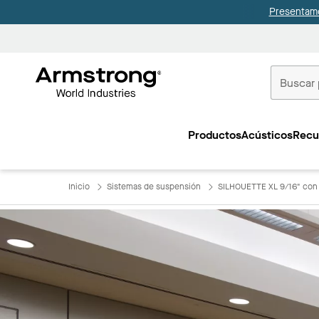
Presentamo
Techos
Comerciale
Productos
Acústicos
Recu
Inicio
Inicio
Sistemas de suspensión
SILHOUETTE XL 9/16" con 