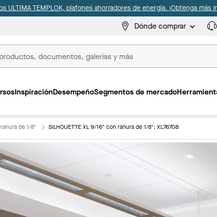
s ULTIMA TEMPLOK, plafones ahorradores de energía. ¡Obtenga más i
Dónde comprar
s
rsos
Inspiración
Desempeño
Segmentos de mercado
Herramienta
ranura de 1/8"
SILHOUETTE XL 9/16" con ranura de 1/8": XL76708