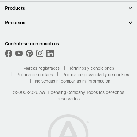
Acerca de nosotros
Products
Inversores
Empleo
Plafones
Recursos
Sala de prensa
Paredes y particiones
Sustentabilidad
Sistema de suspensión
Buscar un representante
Segmentos del mercado
Bordes y transiciones
Buscar un distribuidor
Conéctese con nosotros
¿Cuáles son mis opciones de compra?
Capacidades personalizadas
PROJECTWORKS
Desempeño
Solicitar muestras
Galería de proyectos
Compre en línea con Kanopi
Marcas registradas
Términos y condiciones
Para el hogar
Política de cookies
Política de privacidad y de cookies
No vendas ni compartas mi información
©2000-2026 AWI Licensing Company. Todos los derechos
reservados