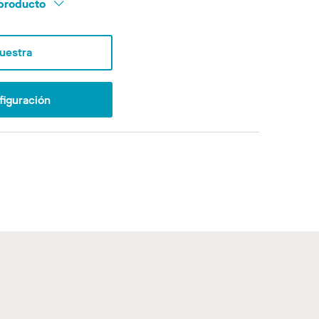
l producto
Muestra
figuración