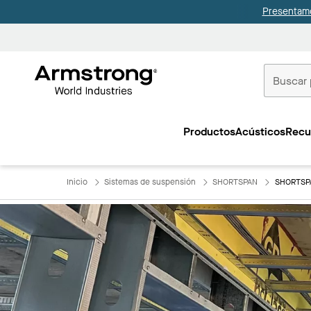
Presentamo
Techos
Comerciale
Productos
Acústicos
Recu
Inicio
Inicio
Sistemas de suspensión
SHORTSPAN
SHORTSP