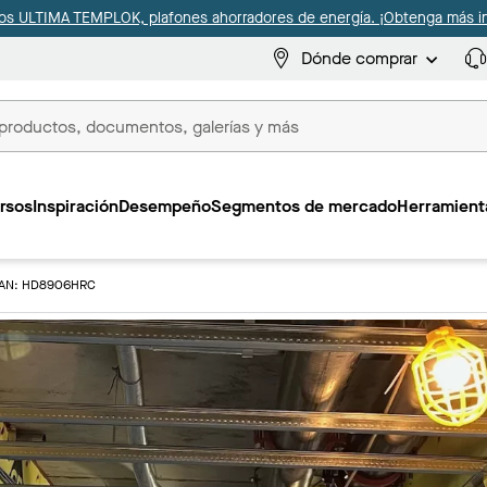
s ULTIMA TEMPLOK, plafones ahorradores de energía. ¡Obtenga más i
Dónde comprar
s
rsos
Inspiración
Desempeño
Segmentos de mercado
Herramienta
AN: HD8906HRC