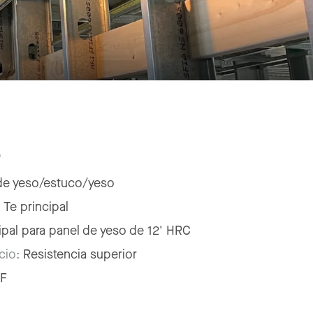
"
de yeso/estuco/yeso
:
Te principal
ipal para panel de yeso de 12' HRC
icio:
Resistencia superior
F