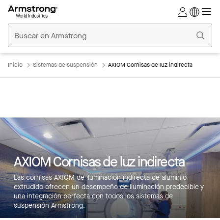
Techos
Comerciales
Inicio
Inicio
Sistemas de suspensión
AXIOM Cornisas de luz indirecta
Características principales
AXIOM Cornisas de luz indirecta
Bandera
Las cornisas AXIOM de iluminación indirecta de aluminio
Productos
extrudido ofrecen un desempeño de iluminación predecible y
una integración perfecta con todos los sistemas de
Integraciones
suspensión Armstrong.
Inspiración