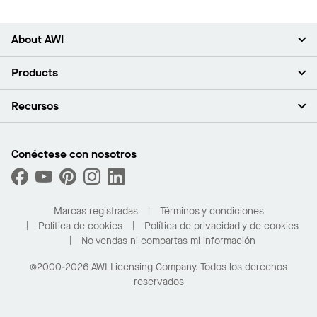
About AWI
Acerca de nosotros
Products
Inversores
Empleo
Plafones
Recursos
Sala de prensa
Paredes y particiones
Sustentabilidad
Sistema de suspensión
Buscar un representante
Segmentos del mercado
Bordes y transiciones
Buscar un distribuidor
Conéctese con nosotros
¿Cuáles son mis opciones de compra?
Capacidades personalizadas
PROJECTWORKS
Desempeño
Solicitar muestras
Galería de proyectos
Compre en línea con Kanopi
Marcas registradas
Términos y condiciones
Para el hogar
Política de cookies
Política de privacidad y de cookies
No vendas ni compartas mi información
©2000-2026 AWI Licensing Company. Todos los derechos
reservados