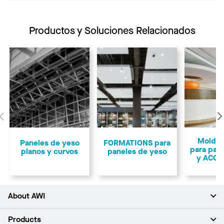
Productos y Soluciones Relacionados
Anterior
Moldur
Paneles de yeso
FORMATIONS para
para pan
planos y curvos
paneles de yeso
y ACOU
About AWI
Acerca de nosotros
Products