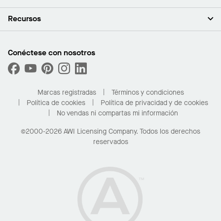
Inversores
Empleo
Plafones
Recursos
Sala de prensa
Paredes y particiones
Sustentabilidad
Sistema de suspensión
Buscar un representante
Segmentos del mercado
Bordes y transiciones
Buscar un distribuidor
Conéctese con nosotros
¿Cuáles son mis opciones de compra?
Capacidades personalizadas
PROJECTWORKS
Desempeño
Solicitar muestras
Galería de proyectos
Compre en línea con Kanopi
Marcas registradas
Términos y condiciones
Para el hogar
Política de cookies
Política de privacidad y de cookies
No vendas ni compartas mi información
©2000-2026 AWI Licensing Company. Todos los derechos
reservados