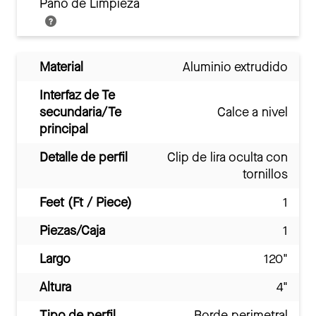
Paño de Limpieza
Material
Aluminio extrudido
Interfaz de Te
secundaria/Te
Calce a nivel
principal
Detalle de perfil
Clip de lira oculta con
tornillos
Feet (Ft / Piece)
1
Piezas/Caja
1
Largo
120"
Altura
4"
Tipo de perfil
Borde perimetral