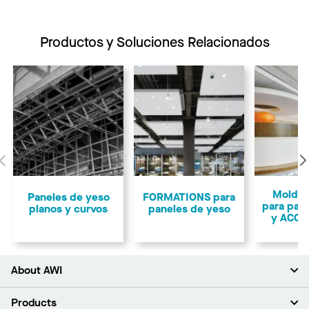
Productos y Soluciones Relacionados
Anterior
Moldur
Paneles de yeso
FORMATIONS para
para pan
planos y curvos
paneles de yeso
y ACOU
About AWI
Acerca de nosotros
Products