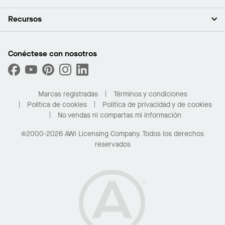
Inversores
Empleo
Plafones
Recursos
Sala de prensa
Paredes y particiones
Sustentabilidad
Sistema de suspensión
Buscar un representante
Segmentos del mercado
Bordes y transiciones
Buscar un distribuidor
Conéctese con nosotros
¿Cuáles son mis opciones de compra?
Capacidades personalizadas
PROJECTWORKS
Desempeño
Solicitar muestras
Galería de proyectos
Compre en línea con Kanopi
Marcas registradas
Términos y condiciones
Para el hogar
Política de cookies
Política de privacidad y de cookies
No vendas ni compartas mi información
©2000-2026 AWI Licensing Company. Todos los derechos
reservados