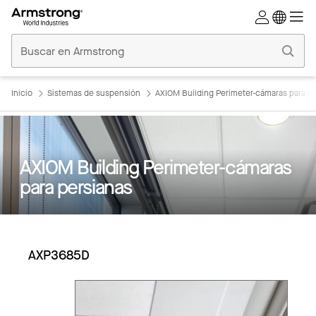
Techos
Comerciales
Inicio
Inicio
Sistemas de suspensión
AXIOM Building Perimeter-cámaras para p
AXIOM Building Perimeter-cámaras
para persianas
AXP3685D