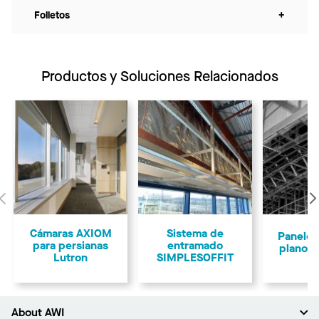
Folletos
+
Productos y Soluciones Relacionados
Anterior
Cámaras AXIOM
Sistema de
Paneles
para persianas
entramado
planos 
Lutron
SIMPLESOFFIT
About AWI