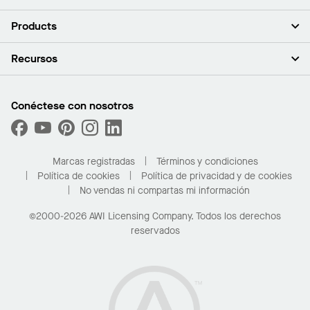
Acerca de nosotros
Products
Inversores
Empleo
Plafones
Recursos
Sala de prensa
Paredes y particiones
Sustentabilidad
Sistema de suspensión
Buscar un representante
Segmentos del mercado
Bordes y transiciones
Buscar un distribuidor
Conéctese con nosotros
¿Cuáles son mis opciones de compra?
Capacidades personalizadas
PROJECTWORKS
Desempeño
Solicitar muestras
Galería de proyectos
Compre en línea con Kanopi
Marcas registradas
Términos y condiciones
Para el hogar
Política de cookies
Política de privacidad y de cookies
No vendas ni compartas mi información
©2000-2026 AWI Licensing Company. Todos los derechos
reservados