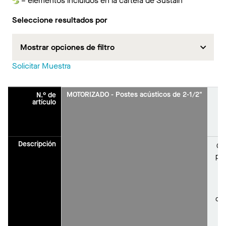
= elementos incluidos en la cartera de Sustain
Sustain
Seleccione resultados por
Mostrar opciones de filtro
Solicitar Muestra
MOTORIZADO - Postes acústicos de 2-1/2"
N.° de
A
artículo
Descripción
Cá
per
co
co
co
a