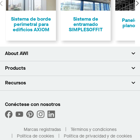
Anterior
Sistema de borde
Sistema de
Paneles
perimetral para
entramado
planos 
edificios AXIOM
SIMPLESOFFIT
About AWI
Acerca de nosotros
Products
Inversores
Empleo
Plafones
Recursos
Sala de prensa
Paredes y particiones
Sustentabilidad
Sistema de suspensión
Buscar un representante
Segmentos del mercado
Bordes y transiciones
Buscar un distribuidor
Conéctese con nosotros
¿Cuáles son mis opciones de compra?
Capacidades personalizadas
PROJECTWORKS
Desempeño
Solicitar muestras
Galería de proyectos
Compre en línea con Kanopi
Marcas registradas
Términos y condiciones
Para el hogar
Política de cookies
Política de privacidad y de cookies