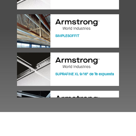
SIMPLESOFFIT
SUPRAFINE XL 9/16" de Te expuesta
Sistema de suspensión para panel
de yeso FRAMEALL