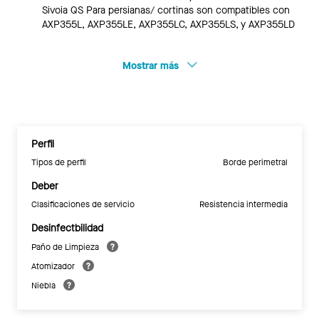
Sivoia QS Para persianas/ cortinas son compatibles con
AXP355L, AXP355LE, AXP355LC, AXP355LS, y AXP355LD
Mostrar más
Perfil
Tipos de perfil
Borde perimetral
Deber
Clasificaciones de servicio
Resistencia intermedia
Desinfectbilidad
Paño de Limpieza
Atomizador
Niebla