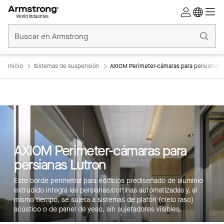
Techos
Comerciales
Inicio
Inicio
Sistemas de suspensión
AXIOM Perimeter-cámaras para persianas 
AXIOM Perimeter-cámaras para
Características principales
persianas Lutron
Bandera
Este borde perimetral para edificios prediseñado de aluminio
Productos
extrudido integra las persianas/cortinas automatizadas y, al
mismo tiempo, se sujeta a sistemas de plafón (cielo raso)
Integraciones
acústico o de panel de yeso, sin sujetadores visibles.
Inspiración