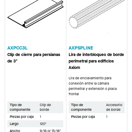
AXPCC3L
AXPSPLINE
Clip de cierre para persianas
Lira de interbloqueo de borde
de 3"
perimetral para edificios
Axiom
Lira de enclavamiento para
conexión entre la cámara
perimetral y extensión o placa
frontal
Tipo de
Clip de
Tipo de
Accesorio
componente
borde
componente
de borde
Piezas por caja
1
Piezas por caja
1
Largo
120"
Ancho
9/16 or 15/16"