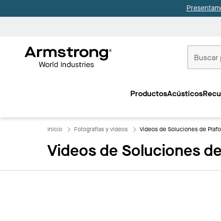
Presentamo
Techos
Comerciale
Productos
Acústicos
Recu
Inicio
Inicio
Fotografías y videos
Videos de Soluciones de Plaf
Videos de Soluciones de