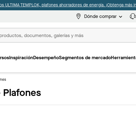
s ULTIMA TEMPLOK, plafones ahorradores de energía. ¡Obtenga más i
Dónde comprar
s
rsos
Inspiración
Desempeño
Segmentos de mercado
Herramienta
ones
 Plafones