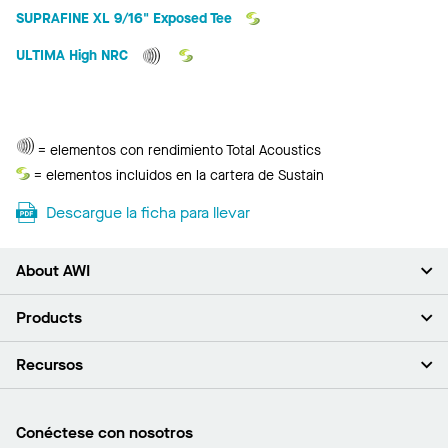
SUPRAFINE XL 9/16" Exposed Tee
ULTIMA High NRC
Total
= elementos con rendimiento Total Acoustics
Acoustics
Sustain
= elementos incluidos en la cartera de Sustain
Descargue la ficha para llevar
About AWI
Acerca de nosotros
Products
Inversores
Empleo
Plafones
Recursos
Sala de prensa
Paredes y particiones
Sustentabilidad
Sistema de suspensión
Buscar un representante
Segmentos del mercado
Bordes y transiciones
Buscar un distribuidor
Conéctese con nosotros
¿Cuáles son mis opciones de compra?
Capacidades personalizadas
PROJECTWORKS