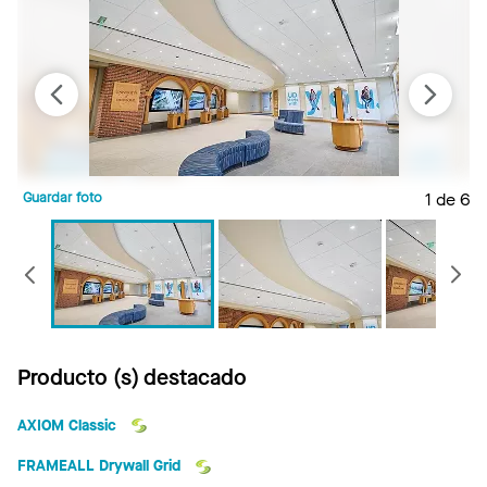
Guardar foto
1 de 6
G
Anterior
Producto (s) destacado
AXIOM Classic
FRAMEALL Drywall Grid