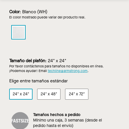
Color
:
Blanco (WH)
El color mostrado puede variar del producto real.
ULTIMA
alto
NRC
en
Blanco
Tamaño del plafón
:
24" x 24"
Por favor contáctenos para tamaños no disponibles en línea.
¡Podemos ayudar! Email
techline@armstrong.com
.
Elige entre tamaños estándar
24"
x
24"
24"
x
48"
24"
x
72"
Tamaños hechos a pedido
Mínimo una caja, 3 semanas (desde el
pedido hasta el envío)