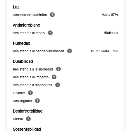
Luz
Hasta 87%
Reflectancia lumínica
Antimicrobiano
BioBlock
Resistencia al moho
Humedad
HUMIGUARD Plus
Resistencia al pandeo/humedad
Durabilidad
Resistencia a la suciedad
Resistencia al impacto
Resistencia a raspaduras
Lavable
Restregable
Desinfectbilidad
Niebla
Sostentabilidad