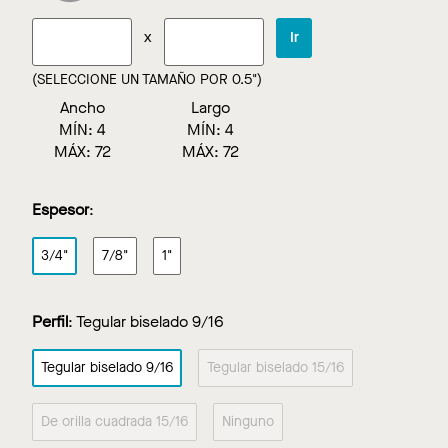
x
Ir
(SELECCIONE UN TAMAÑO POR 0.5")
Ancho
Largo
MÍN:
4
MÍN:
4
MÁX:
72
MÁX:
72
Espesor
:
3/4"
7/8"
1"
Perfil
:
Tegular biselado 9/16
Tegular biselado 9/16
Tegular biselado 15/16
De orilla cuadrada 15/16
Ninguno