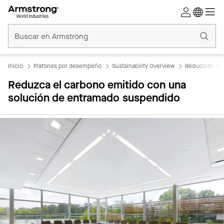
Techos
Comerciales
Inicio
Inicio
Plafones por desempeño
Sustainability Overview
Reducción del
Reduzca el carbono emitido con una
solución de entramado suspendido