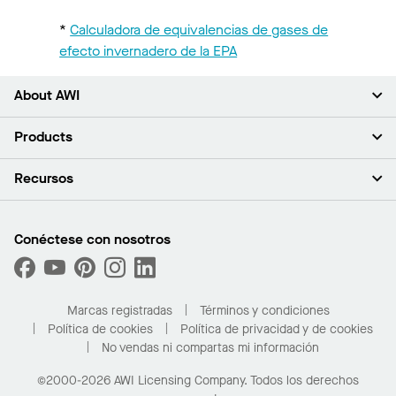
*
Calculadora de equivalencias de gases de
efecto invernadero de la EPA​
About AWI
Acerca de nosotros
Products
Inversores
Empleo
Plafones
Recursos
Sala de prensa
Paredes y particiones
Sustentabilidad
Sistema de suspensión
Buscar un representante
Segmentos del mercado
Bordes y transiciones
Buscar un distribuidor
Conéctese con nosotros
¿Cuáles son mis opciones de compra?
Capacidades personalizadas
PROJECTWORKS
Desempeño
Solicitar muestras
Galería de proyectos
Compre en línea con Kanopi
Marcas registradas
Términos y condiciones
Para el hogar
Política de cookies
Política de privacidad y de cookies
No vendas ni compartas mi información
©2000-2026 AWI Licensing Company. Todos los derechos