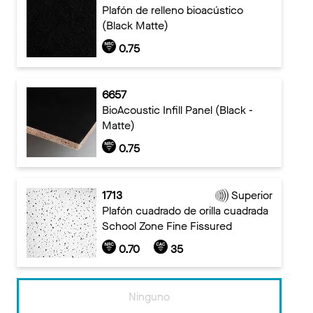
Plafón de relleno bioacústico
(Black Matte)
0.75
6657
BioAcoustic Infill Panel (Black -
Matte)
0.75
1713
Superior
Plafón cuadrado de orilla cuadrada
School Zone Fine Fissured
0.70
35
Ninguno