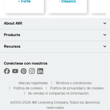
– Forté
- Classics
About AWI
Acerca de nosotros
Products
Inversores
Empleo
Plafones
Recursos
Sala de prensa
Paredes y particiones
Sustentabilidad
Sistema de suspensión
Buscar un representante
Segmentos del mercado
Bordes y transiciones
Buscar un distribuidor
Conéctese con nosotros
¿Cuáles son mis opciones de compra?
Capacidades personalizadas
PROJECTWORKS
Desempeño
Solicitar muestras
Galería de proyectos
Compre en línea con Kanopi
Marcas registradas
Términos y condiciones
Para el hogar
Política de cookies
Política de privacidad y de cookies
No vendas ni compartas mi información
©2000-2026 AWI Licensing Company. Todos los derechos
reservados