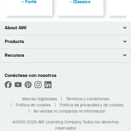
– Forté
- Classics
About AWI
Acerca de nosotros
Products
Inversores
Empleo
Plafones
Recursos
Sala de prensa
Paredes y particiones
Sustentabilidad
Sistema de suspensión
Buscar un representante
Segmentos del mercado
Bordes y transiciones
Buscar un distribuidor
Conéctese con nosotros
¿Cuáles son mis opciones de compra?
Capacidades personalizadas
PROJECTWORKS
Desempeño
Solicitar muestras
Galería de proyectos
Compre en línea con Kanopi
Marcas registradas
Términos y condiciones
Para el hogar
Política de cookies
Política de privacidad y de cookies
No vendas ni compartas mi información
©2000-2026 AWI Licensing Company. Todos los derechos
reservados