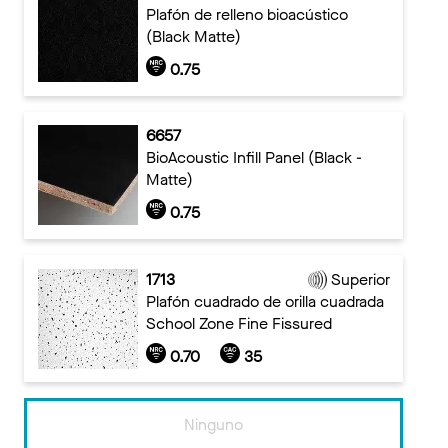
Plafón de relleno bioacústico
(Black Matte)
0.75
6657
BioAcoustic Infill Panel (Black -
Matte)
0.75
1713
Superior
Plafón cuadrado de orilla cuadrada
School Zone Fine Fissured
0.70
35
Ninguno