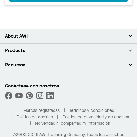
About AWI
Acerca de nosotros
Products
Inversores
Empleo
Plafones
Recursos
Sala de prensa
Paredes y particiones
Sustentabilidad
Sistema de suspensión
Buscar un representante
Segmentos del mercado
Bordes y transiciones
Buscar un distribuidor
Conéctese con nosotros
¿Cuáles son mis opciones de compra?
Capacidades personalizadas
PROJECTWORKS
Desempeño
Solicitar muestras
Galería de proyectos
Compre en línea con Kanopi
Marcas registradas
Términos y condiciones
Para el hogar
Política de cookies
Política de privacidad y de cookies
No vendas ni compartas mi información
©2000-2026 AWI Licensing Company. Todos los derechos