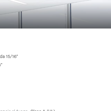
ada 15/16"
8"