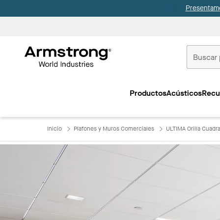
Presentamo
Techos
Comerciale
Productos
Acústicos
Recu
Inicio
Inicio
Plafones y Muros Comerciales
ULTIMA Orilla Cuadra