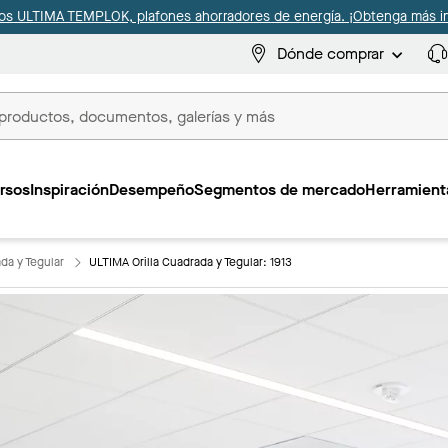
s ULTIMA TEMPLOK, plafones ahorradores de energía. ¡Obtenga más i
Dónde comprar
s
rsos
Inspiración
Desempeño
Segmentos de mercado
Herramienta
da y Tegular
ULTIMA Orilla Cuadrada y Tegular: 1913