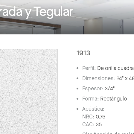
rada y Tegular
1913
Perfil:
De orilla cuadr
Dimensiones:
24" x 4
Espesor:
3/4"
Forma:
Rectángulo
Acústica:
NRC:
0.75
CAC:
35