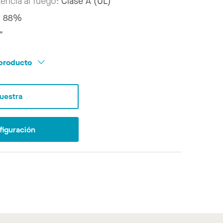
tencia al fuego:
Clase A (UL)
:
88%
"
l producto
Muestra
figuración