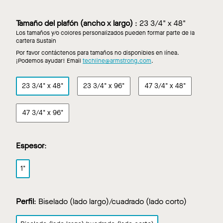
Limestone
Marigold
Mist
Natural
Oat
Ocean
con
con
paneles
paneles
paneles
paneles
paneles
paneles
alto
alto
en
en
en
en
en
en
Tamaño del plafón (ancho x largo)
:
23 3/4" x 48"
NRC
NRC
Pacific
Polar
Rainstorm
Riverstone
Rose
Sandstone
Los tamaños y/o colores personalizados pueden formar parte de la
paneles
paneles
cartera Sustain
en
en
Por favor contáctenos para tamaños no disponibles en línea.
Topaz
Twilight
¡Podemos ayudar! Email
techline@armstrong.com
.
23 3/4" x 48"
23 3/4" x 96"
47 3/4" x 48"
47 3/4" x 96"
Espesor
:
1"
Perfil
:
Biselado (lado largo)/cuadrado (lado corto)