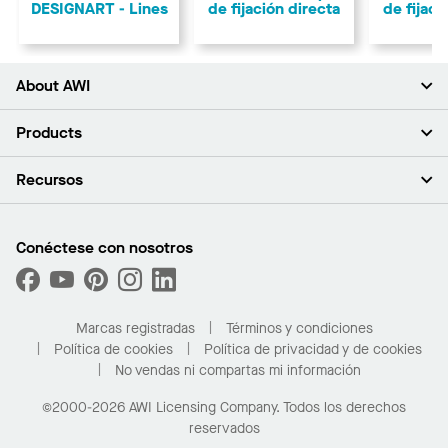
DESIGNART - Lines
de fijación directa
de fijaci
About AWI
Acerca de nosotros
Products
Inversores
Empleo
Plafones
Recursos
Sala de prensa
Paredes y particiones
Sustentabilidad
Sistema de suspensión
Buscar un representante
Segmentos del mercado
Bordes y transiciones
Buscar un distribuidor
Conéctese con nosotros
¿Cuáles son mis opciones de compra?
Capacidades personalizadas
PROJECTWORKS
Desempeño
Solicitar muestras
Galería de proyectos
Compre en línea con Kanopi
Marcas registradas
Términos y condiciones
Para el hogar
Política de cookies
Política de privacidad y de cookies
No vendas ni compartas mi información
©2000-2026 AWI Licensing Company. Todos los derechos
reservados